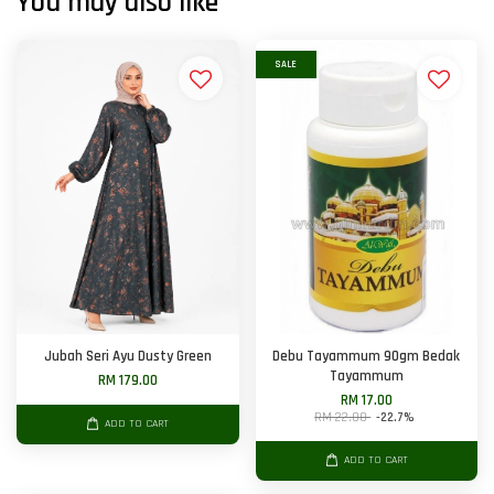
You may also like
SALE
Jubah Seri Ayu Dusty Green
Debu Tayammum 90gm Bedak
Tayammum
RM 179.00
RM 17.00
RM 22.00
-22.7%
ADD TO CART
ADD TO CART