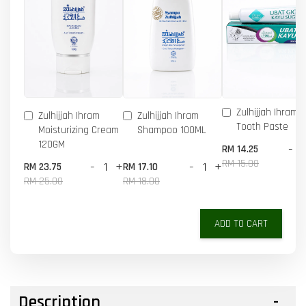
Zulhijjah Ihram 
Zulhijjah Ihram
Zulhijjah Ihram
Tooth Paste
Moisturizing Cream
Shampoo 100ML
120GM
-
RM 14.25
RM 15.00
-
+
-
+
RM 23.75
RM 17.10
RM 25.00
RM 18.00
ADD TO CART
Description