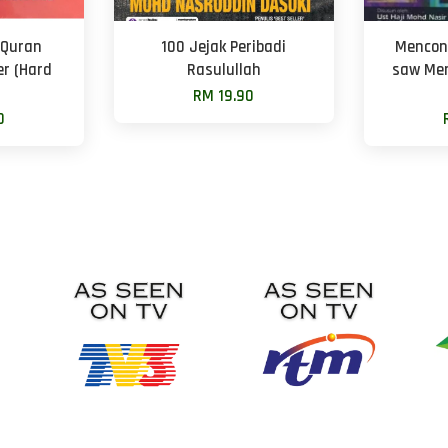
-Quran
100 Jejak Peribadi
Mencon
r (Hard
Rasulullah
saw Men
RM 19.90
0