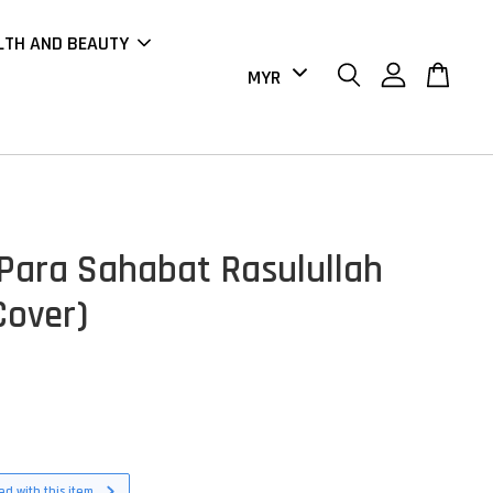
LTH AND BEAUTY
 Para Sahabat Rasulullah
Cover)
d with this item