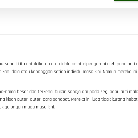
rsonaliti itu untuk ikutan atau idola amat dipengaruhi oleh populariti 
jadikan idola atau kebanggan setiap individu masa kini. Namun mereka i
-nama besar dan terkenal bukan sahaja daripada segi populariti malah
tang kisah puteri-puteri para sahabat. Mereka ini juga tidak kurang h
uk golongan muda masa kini.