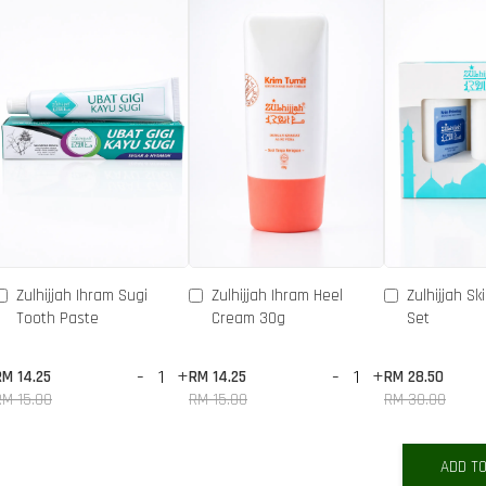
Zulhijjah Ihram Sugi
Zulhijjah Ihram Heel
Zulhijjah Sk
Tooth Paste
Cream 30g
Set
-
+
-
+
RM 14.25
RM 14.25
RM 28.50
RM 15.00
RM 15.00
RM 30.00
ADD T