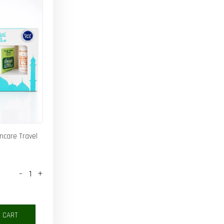
incare Travel
-
+
O CART