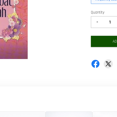
Quantity
-
AD