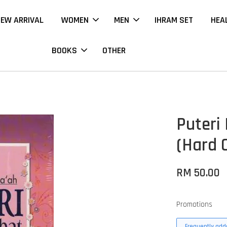
EW ARRIVAL
WOMEN
MEN
IHRAM SET
HEA
BOOKS
OTHER
Puteri
(Hard 
RM 50.00
Promotions
Frequently adde