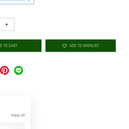
+
D TO CART
ADD TO WISHLIST
View All