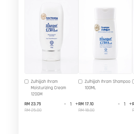
Zulhijjah Ihram
Zulhijjah Ihram Shampoo
Moisturizing Cream
100ML
120GM
-
+
-
+
RM 23.75
RM 17.10
RM 25.00
RM 18.00